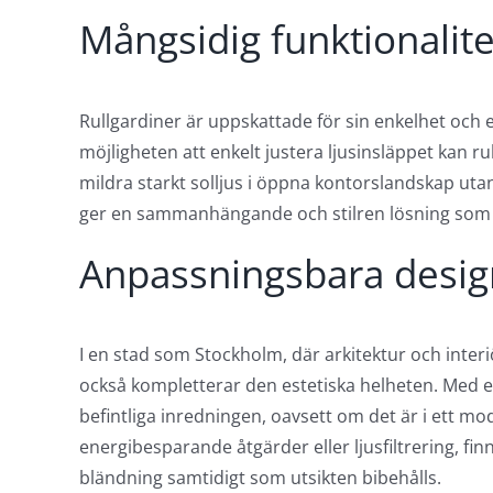
Mångsidig funktionalite
Rullgardiner är uppskattade för sin enkelhet och e
möjligheten att enkelt justera ljusinsläppet kan r
mildra starkt solljus i öppna kontorslandskap utan 
ger en sammanhängande och stilren lösning som 
Anpassningsbara design
I en stad som Stockholm, där arkitektur och interiör
också kompletterar den estetiska helheten. Med e
befintliga inredningen, oavsett om det är i ett mo
energibesparande åtgärder eller ljusfiltrering, f
bländning samtidigt som utsikten bibehålls.