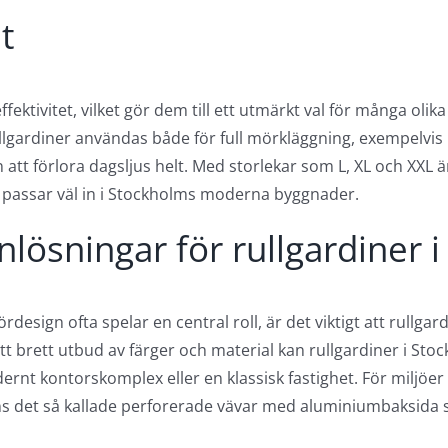
t
ffektivitet, vilket gör dem till ett utmärkt val för många ol
ullgardiner användas både för full mörkläggning, exempelvis 
att förlora dagsljus helt. Med storlekar som L, XL och XXL är 
passar väl in i Stockholms moderna byggnader.
lösningar för rullgardiner 
design ofta spelar en central roll, är det viktigt att rullgar
tt brett utbud av färger och material kan rullgardiner i S
dernt kontorskomplex eller en klassisk fastighet. För miljö
inns det så kallade perforerade vävar med aluminiumbaksida