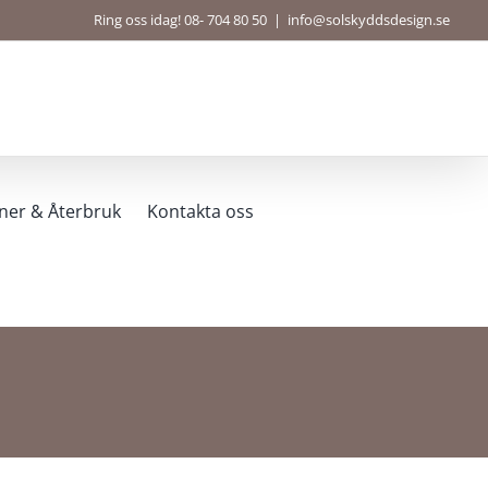
Ring oss idag! 08- 704 80 50
|
info@solskyddsdesign.se
ner & Återbruk
Kontakta oss