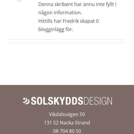
Denna skribent har ännu inte fyllt i
någon information.
Hittills har Fredrik skapat 0
blogginlägg för.
Vikdalsvägen 50
131 52 Nacka Strand
08-704 80 50