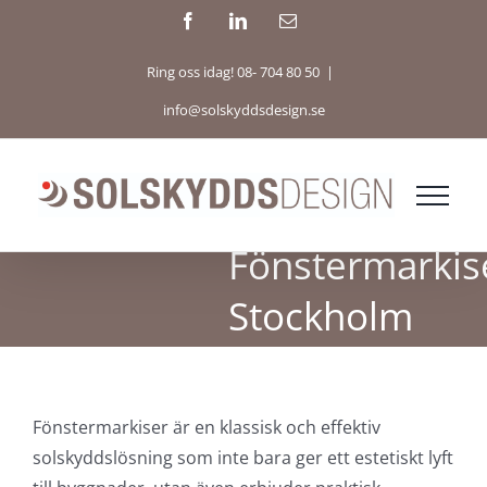
Fortsätt
Facebook
LinkedIn
E-
post
till
Ring oss idag! 08- 704 80 50
|
innehållet
info@solskyddsdesign.se
Fönstermarkis
Stockholm
Fönstermarkiser är en klassisk och effektiv
solskyddslösning som inte bara ger ett estetiskt lyft