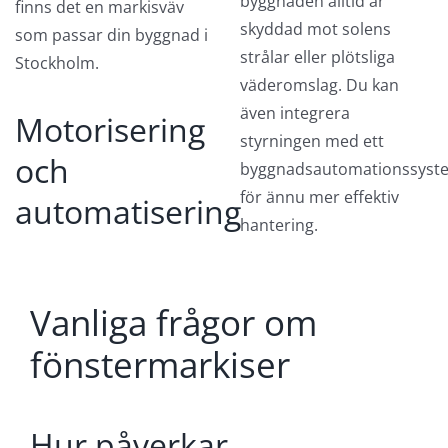
byggnaden alltid är
finns det en markisväv
skyddad mot solens
som passar din byggnad i
strålar eller plötsliga
Stockholm.
väderomslag. Du kan
även integrera
Motorisering
styrningen med ett
och
byggnadsautomationssyst
för ännu mer effektiv
automatisering
hantering.
Vanliga frågor om
fönstermarkiser
Hur påverkar