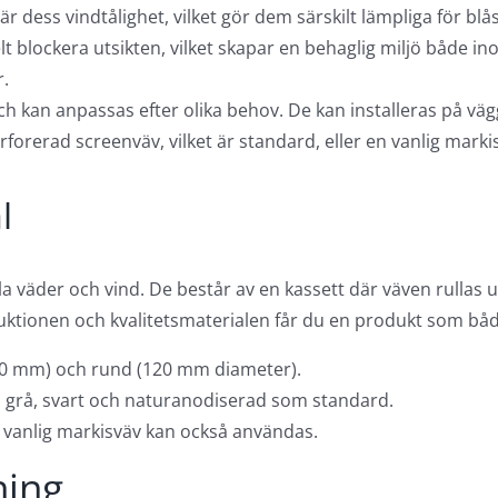
 dess vindtålighet, vilket gör dem särskilt lämpliga för blå
helt blockera utsikten, vilket skapar en behaglig miljö både
r.
h kan anpassas efter olika behov. De kan installeras på vägg,
rerad screenväv, vilket är standard, eller en vanlig mark
l
la väder och vind. De består av en kassett där väven rullas 
uktionen och kvalitetsmaterialen får du en produkt som både 
0×90 mm) och rund (120 mm diameter).
vit, grå, svart och naturanodiserad som standard.
 vanlig markisväv kan också användas.
ning