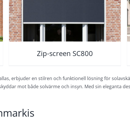
Zip-screen SC800
llas, erbjuder en stilren och funktionell lösning för solav
h skyddar mot både solvärme och insyn. Med sin eleganta d
nmarkis