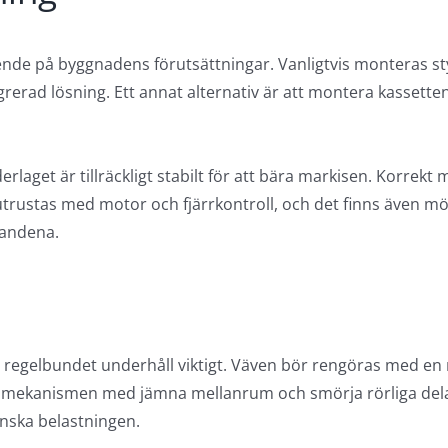
ende på byggnadens förutsättningar. Vanligtvis monteras s
grerad lösning. Ett annat alternativ är att montera kassetten 
nderlaget är tillräckligt stabilt för att bära markisen. Korrekt
trustas med motor och fjärrkontroll, och det finns även möj
landena.
är regelbundet underhåll viktigt. Väven bör rengöras med en m
a mekanismen med jämna mellanrum och smörja rörliga del
inska belastningen.