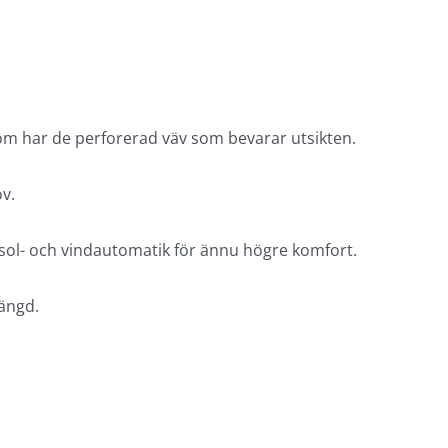
utom har de perforerad väv som bevarar utsikten.
ov.
 sol- och vindautomatik för ännu högre komfort.
längd.