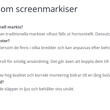
r om screenmarkiser
nell markis?
n traditionella markiser oftast fälls ut horisontellt. Dess
ster?
ftersom de finns i olika bredder och kan anpassas efter beh
oll för smidig användning. Det går även att koppla dem till
av hög kvalitet och korrekt montering bidrar till en lång livs
d?
e släpper in ljus och behåller viss utsikt.