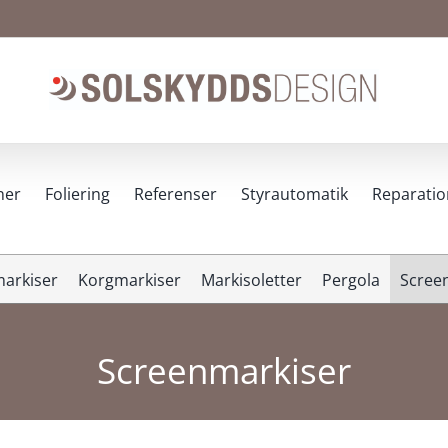
ner
Foliering
Referenser
Styrautomatik
Reparatio
arkiser
Korgmarkiser
Markisoletter
Pergola
Scree
Screenmarkiser