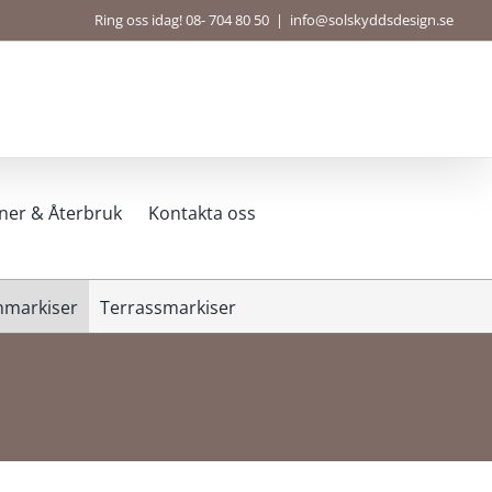
Ring oss idag! 08- 704 80 50
|
info@solskyddsdesign.se
ner & Återbruk
Kontakta oss
nmarkiser
Terrassmarkiser