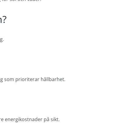
n?
g.
tag som prioriterar hållbarhet.
re energikostnader på sikt.