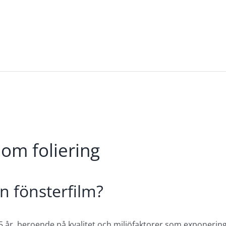
 om foliering
n fönsterfilm?
15 år, beroende på kvalitet och miljöfaktorer som exponering