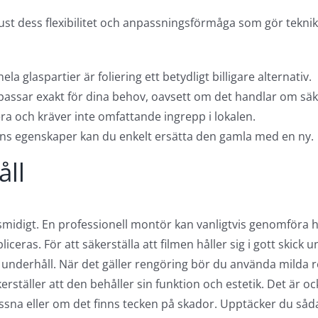
ust dess flexibilitet och anpassningsförmåga som gör teknik
la glaspartier är foliering ett betydligt billigare alternativ.
passar exakt för dina behov, oavsett om det handlar om säk
lera och kräver inte omfattande ingrepp i lokalen.
ns egenskaper kan du enkelt ersätta den gamla med en ny.
åll
ch smidigt. En professionell montör kan vanligtvis genomför
ceras. För att säkerställa att filmen håller sig i gott skick 
och underhåll. När det gäller rengöring bör du använda mild
erställer att den behåller sin funktion och estetik. Det är o
ossna eller om det finns tecken på skador. Upptäcker du såd