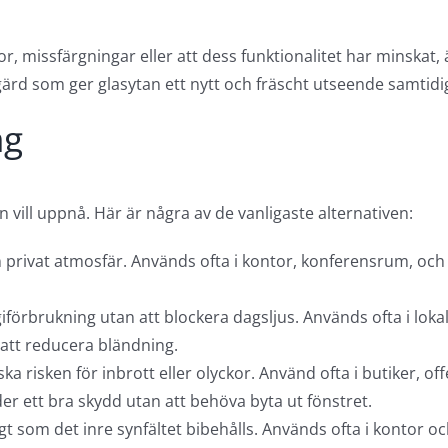
r, missfärgningar eller att dess funktionalitet har minskat, 
gärd som ger glasytan ett nytt och fräscht utseende samtidig
ng
n vill uppnå. Här är några av de vanligaste alternativen:
privat atmosfär. Används ofta i kontor, konferensrum, och a
örbrukning utan att blockera dagsljus. Används ofta i lokale
 att reducera bländning.
ska risken för inbrott eller olyckor. Använd ofta i butiker, 
er ett bra skydd utan att behöva byta ut fönstret.
gt som det inre synfältet bibehålls. Används ofta i kontor oc