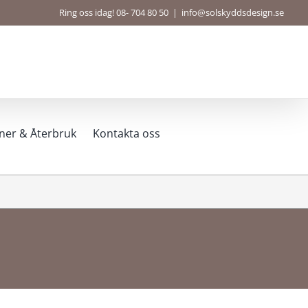
Ring oss idag! 08- 704 80 50
|
info@solskyddsdesign.se
ner & Återbruk
Kontakta oss