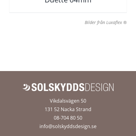
Bilder från Luxaflex ®
Vikdalsvägen 50
131 52 Nacka Strand
08-704 80 50
info@solskyddsdesign.se