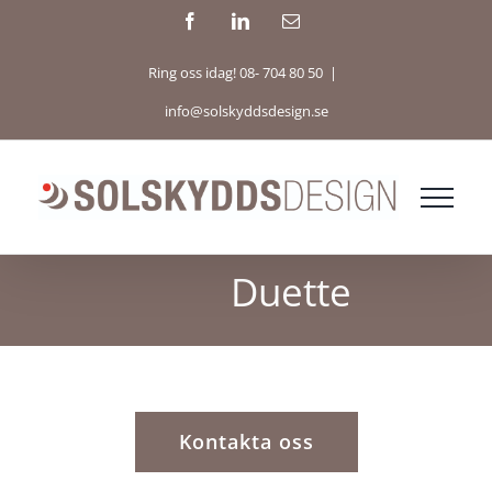
Fortsätt
Facebook
LinkedIn
E-
post
till
Ring oss idag! 08- 704 80 50
|
innehållet
info@solskyddsdesign.se
Duette
Kontakta oss