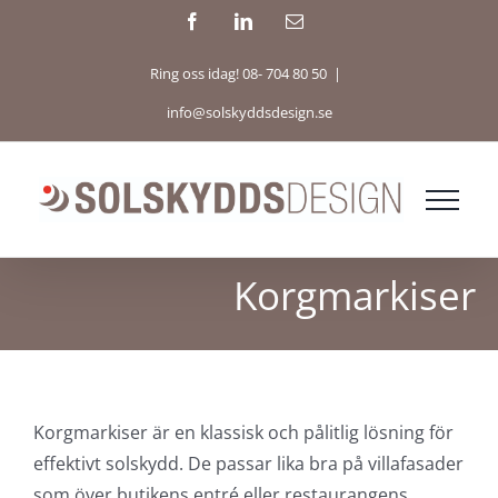
Fortsätt
Facebook
LinkedIn
E-
post
till
Ring oss idag! 08- 704 80 50
|
innehållet
info@solskyddsdesign.se
Korgmarkiser
Korgmarkiser är en klassisk och pålitlig lösning för
effektivt solskydd. De passar lika bra på villafasader
som över butikens entré eller restaurangens