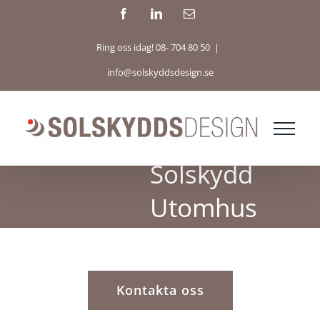
Fortsätt
Facebook
LinkedIn
E-
post
till
Ring oss idag! 08- 704 80 50
|
innehållet
info@solskyddsdesign.se
Solskydd
Utomhus
Kontakta oss