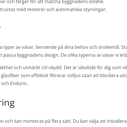
var och färger för att matcha byggnadens estetik.
utrustas med motorer och automatiska styrningar.
r
a typer av vävar, beroende på dina behov och önskemål. Stativ
r att passa byggnadens design. De olika typerna av vävar vi er
kthet och utmärkt UV-skydd. Det är idealiskt för dig som vill
lasfiber som effektivt filtrerar solljus utan att blockera 
 och Enduris.
ring
tion och kan monteras på flera sätt. Du kan välja att installe