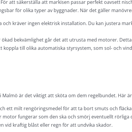
ör att säkerställa att markisen passar perfekt oavsett nisch
ngsbar för olika typer av byggnader. När det gäller manövreri
 och kräver ingen elektrisk installation. Du kan justera mar
ökad bekvämlighet går det att utrusta med motorer. Detta
att koppla till olika automatiska styrsystem, som sol- och vi
 i Malmö är det viktigt att sköta om dem regelbundet. Här är
 ett milt rengöringsmedel för att ta bort smuts och fläcka
ller motor fungerar som den ska och smörj eventuellt rörliga 
 vid kraftig blåst eller regn för att undvika skador.