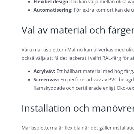
Flexibel design:
Du kan välja mellan olika vä
Automatisering:
För extra komfort kan de 
Val av material och färge
Våra markisoletter i Malmö kan tillverkas med olik
också välja att få det lackerat i valfri RAL-färg fö
Acrylväv:
Ett hållbart material med hög färgä
Screenväv:
En perforerad väv av PVC-belagd g
flamskyddade och certifierade enligt Öko-tex
Installation och manövre
Markisoletterna är flexibla när det gäller installa