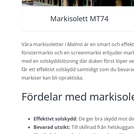
Markisolett MT74
Våra markisoletter i Malmö är en smart och effek
fönstermarkis och en screenmarkis erbjuder marki
med en solskyddslösning där duken först löper vert
får ett effektivt solskydd samtidigt som du bevarar
markiser kan bli opraktiska.
Fördelar med markisol
Effektivt solskydd:
De ger bra skydd mot dire
Bevarad utsikt:
Till skillnad från helskugga