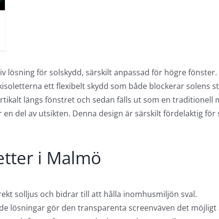
tiv lösning för solskydd, särskilt anpassad för högre föns
soletterna ett flexibelt skydd som både blockerar solens st
ikalt längs fönstret och sedan fälls ut som en traditionell m
 en del av utsikten. Denna design är särskilt fördelaktig för
etter i Malmö
kt solljus och bidrar till att hålla inomhusmiljön sval.
nde lösningar gör den transparenta screenväven det möjligt 