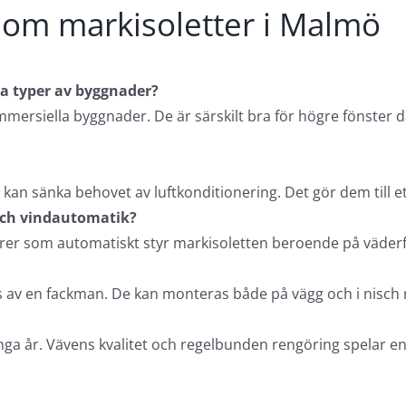
r om markisoletter i Malmö
a typer av byggnader?
mmersiella byggnader. De är särskilt bra för högre fönster
 kan sänka behovet av luftkonditionering. Det gör dem till ett
 och vindautomatik?
rer som automatiskt styr markisoletten beroende på väder
tförs av en fackman. De kan monteras både på vägg och i nisc
ga år. Vävens kvalitet och regelbunden rengöring spelar en s