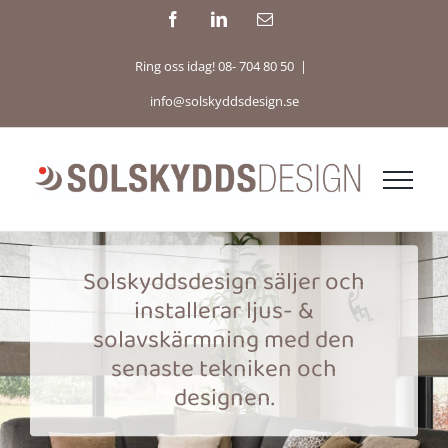
Fortsätt
Facebook
LinkedIn
E-
post
till
Ring oss idag! 08- 704 80 50
|
innehållet
info@solskyddsdesign.se
Solskyddsdesign säljer och
installerar ljus- &
solavskärmning med den
senaste tekniken och
designen.