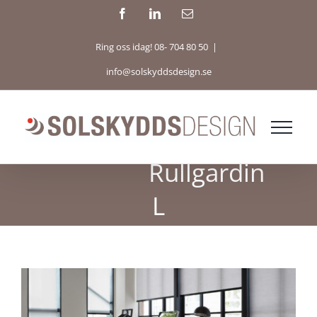
Fortsätt
Facebook
LinkedIn
E-
post
till
Ring oss idag! 08- 704 80 50
|
innehållet
info@solskyddsdesign.se
Rullgardin
L
Visa
större