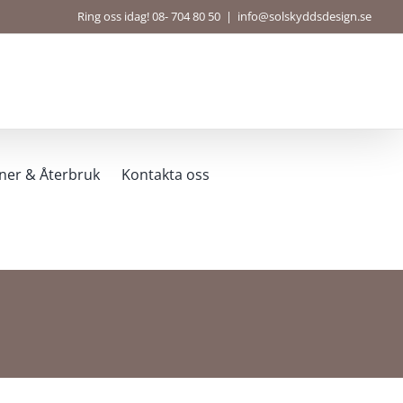
Ring oss idag! 08- 704 80 50
|
info@solskyddsdesign.se
ner & Återbruk
Kontakta oss