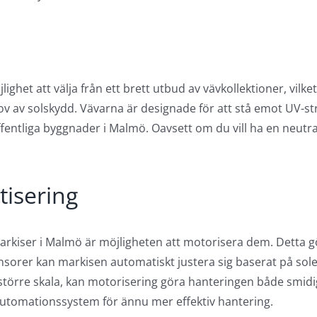
ghet att välja från ett brett utbud av vävkollektioner, vilke
v av solskydd. Vävarna är designade för att stå emot UV-st
fentliga byggnader i Malmö. Oavsett om du vill ha en neutral
tisering
rkiser i Malmö är möjligheten att motorisera dem. Detta gö
nsorer kan markisen automatiskt justera sig baserat på solen
större skala, kan motorisering göra hanteringen både smidi
utomationssystem för ännu mer effektiv hantering.