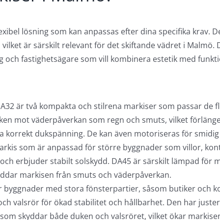
exibel lösning som kan anpassas efter dina specifika krav. 
vilket är särskilt relevant för det skiftande vädret i Malmö
etag och fastighetsägare som vill kombinera estetik med funkt
A32 är två kompakta och stilrena markiser som passar de f
n mot väderpåverkan som regn och smuts, vilket förlänger
era korrekt dukspänning. De kan även motoriseras för smidig
markis som är anpassad för större byggnader som villor, k
r och erbjuder stabilt solskydd. DA45 är särskilt lämpad för
yddar markisen från smuts och väderpåverkan.
r byggnader med stora fönsterpartier, såsom butiker och k
och valsrör för ökad stabilitet och hållbarhet. Den har juste
som skyddar både duken och valsröret, vilket ökar markisen