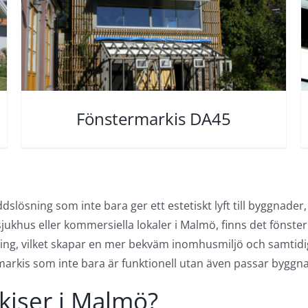
Fönstermarkis DA45
dslösning som inte bara ger ett estetiskt lyft till byggnader,
 sjukhus eller kommersiella lokaler i Malmö, finns det fönst
dning, vilket skapar en mer bekväm inomhusmiljö och samtidi
markis som inte bara är funktionell utan även passar bygg
rkiser i Malmö?