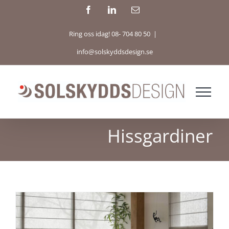
Fortsätt
Facebook
LinkedIn
E-
post
till
Ring oss idag! 08- 704 80 50
|
innehållet
info@solskyddsdesign.se
Hissgardiner