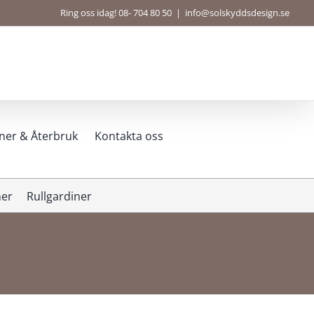
Ring oss idag! 08- 704 80 50
|
info@solskyddsdesign.se
ner & Återbruk
Kontakta oss
ner
Rullgardiner