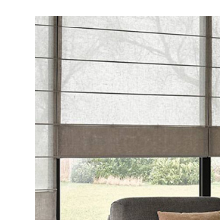
Visa
större
bild