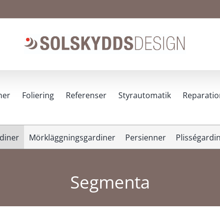
ner
Foliering
Referenser
Styrautomatik
Reparatio
diner
Mörkläggningsgardiner
Persienner
Plisségardi
Segmenta