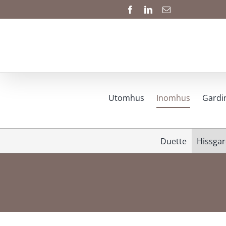
Fortsätt
Facebook
LinkedIn
E-
post
till
innehållet
Utomhus
Inomhus
Gardi
Duette
Hissgar