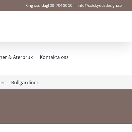
Ring oss idag! 08- 704 80 50
|
info@solskyddsdesign.se
ner & Återbruk
Kontakta oss
ner
Rullgardiner