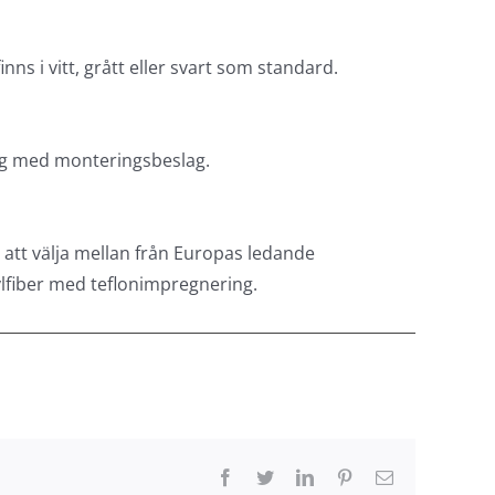
ns i vitt, grått eller svart som standard.
ägg med monteringsbeslag.
 att välja mellan från Europas ledande
lfiber med teflonimpregnering.
Facebook
Twitter
LinkedIn
Pinterest
E-
post