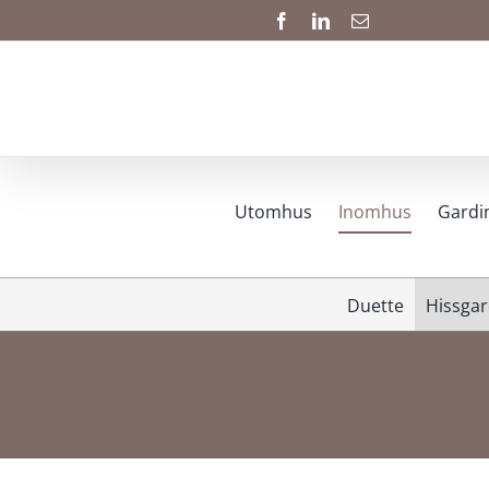
Fortsätt
Facebook
LinkedIn
E-
post
till
innehållet
Utomhus
Inomhus
Gardi
Duette
Hissgar