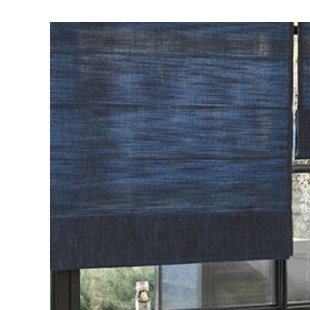
Visa
större
bild