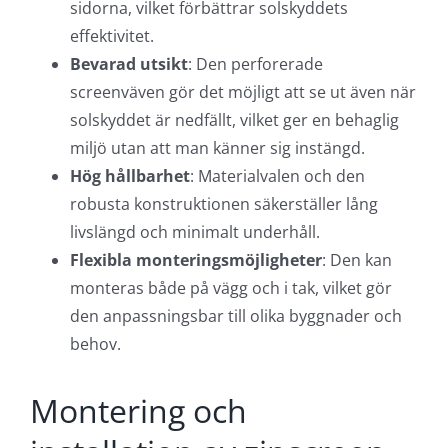
Fördelar med zipscreen
Zipscreen erbjuder många fördelar jämfört med
traditionella solskyddslösningar. Några av de
främsta fördelarna inkluderar:
Vindstabilitet
: Den spända väven och Zip-
tekniken gör att den kan stå emot kraftiga
vindar utan att fladdra eller ta skada.
Optimerad ljusavskärmning
: Tack vare
konstruktionen finns det inga ljusglipor vid
sidorna, vilket förbättrar solskyddets
effektivitet.
Bevarad utsikt
: Den perforerade
screenväven gör det möjligt att se ut även när
solskyddet är nedfällt, vilket ger en behaglig