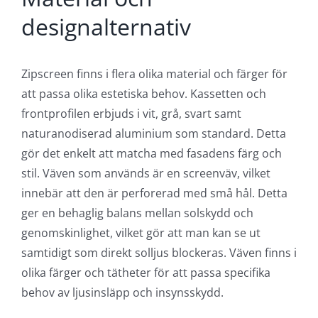
nisch, medan kassettens beslag kan fästas
antingen på vägg eller i tak. Detta gör att
solskyddet kan anpassas efter olika arkitektoniska
lösningar och byggnadsstrukturer. Vid installation
är det viktigt att se till att styrskenorna är korrekt
inriktade och att väven är ordentligt spänd. Detta
garanterar att solskyddet fungerar optimalt och
behåller sin stabilitet även under tuffa
väderförhållanden.
Material och
designalternativ
Zipscreen finns i flera olika material och färger för