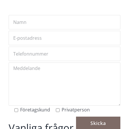
funktion är det dock rekommenderat att rengöra
väven och styrskenorna regelbundet. Smuts och
damm kan avlägsnas med en mjuk borste eller
genom att torka av med en fuktig trasa. Vid behov
kan en mild tvållösning användas för att rengöra
väven utan att skada materialet. Det är viktigt att
undvika starka rengöringsmedel eller
högtryckstvätt, då detta kan påverka vävens
struktur och beläggning negativt.
Kontakta oss för köp