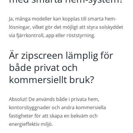
inomhustemperaturen?
Den hjälper till att minska solinstrålningen och
därmed hålla inomhustemperaturen på en
behaglig nivå, vilket kan bidra till minskad
användning av luftkonditionering och
energibesparingar.
Kan zipscreen integreras
med smarta hem-system?
Ja, många modeller kan kopplas till smarta hem-
lösningar, vilket gör det möjligt att styra solskyddet
via fjärrkontroll, app eller röststyrning.