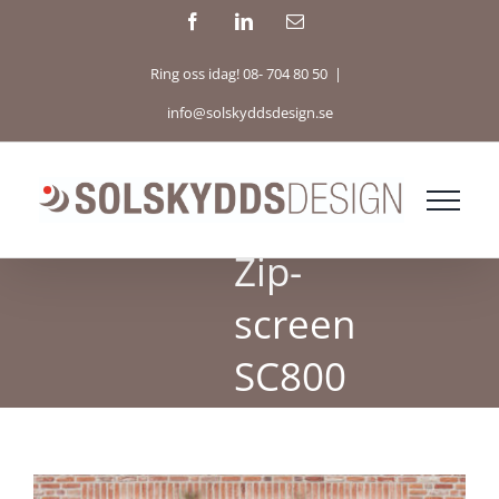
Fortsätt
Facebook
LinkedIn
E-
post
till
Ring oss idag! 08- 704 80 50
|
innehållet
info@solskyddsdesign.se
Zip-
screen
SC800
Visa