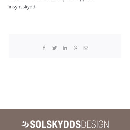
Ja, eftersom väven är tät kan den även fungera som
ett effektivt skydd mot insekter när den är nedfälld.
Finns det olika färger och
transparensnivåer på
väven?
Ja, screenväven finns i flera olika färger och
tätheter, vilket gör det möjligt att välja den variant
som passar bäst utifrån ljusinsläpp och
insynsskydd.