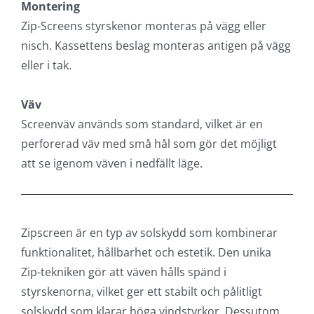
klarar av högre vindstyrkor än något annat
solskydd utomhus. Perforerad screenväv ingår
som standard, vilket innebär att du behåller
utsikten när markisen är i nerfällt läge. Dessutom
släpps inget ljus igenom mellan väv och styrskenor
så ljusglipor är ett minne blott.
Profiler
Kassett och frontprofil finns i vit, grå, svart och
naturanodiserad aluminium som standard.
Montering
Zip-Screens styrskenor monteras på vägg eller
nisch. Kassettens beslag monteras antigen på vägg
eller i tak.