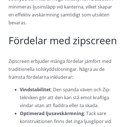
Väv
Screenväv används som standard, vilket är en
perforerad väv med små hål som gör det möjligt
att se igenom väven i nedfällt läge.
Zipscreen är en typ av solskydd som kombinerar
funktionalitet, hållbarhet och estetik. Den unika
Zip-tekniken gör att väven hålls spänd i
styrskenorna, vilket ger ett stabilt och pålitligt
solskydd som klarar höga vindstyrkor. Dessutom
minimeras ljusinsläpp vid kanterna, vilket skapar
en effektiv avskärmning samtidigt som utsikten
bevaras.