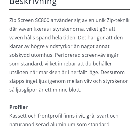
Specifikationer
Bredd
Max 500 cm
Manövrering
Motor
Tillval
Motor kan kopplas till styrautomatik
Höjd
Max 600
Beskrivning
Zip Screen SC800 använder sig av en unik Zip-teknik
där väven fixeras i styrskenorna, vilket gör att
väven hålls spänd hela tiden. Det här gör att den