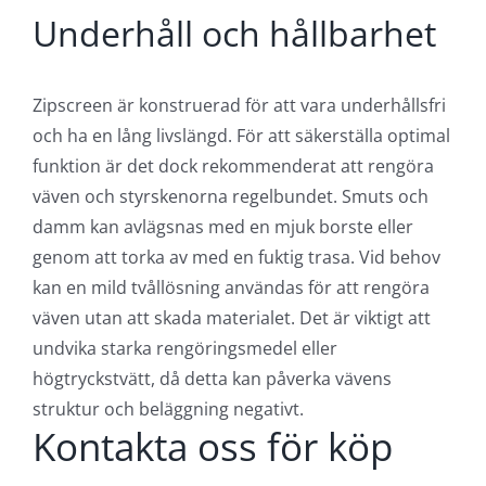
att passa olika estetiska behov. Kassetten och
frontprofilen erbjuds i vit, grå, svart samt
naturanodiserad aluminium som standard. Detta
gör det enkelt att matcha med fasadens färg och
stil. Väven som används är en screenväv, vilket
innebär att den är perforerad med små hål. Detta
ger en behaglig balans mellan solskydd och
genomskinlighet, vilket gör att man kan se ut
samtidigt som direkt solljus blockeras. Väven finns i
olika färger och tätheter för att passa specifika
behov av ljusinsläpp och insynsskydd.
Underhåll och hållbarhet
Zipscreen är konstruerad för att vara underhållsfri
och ha en lång livslängd. För att säkerställa optimal