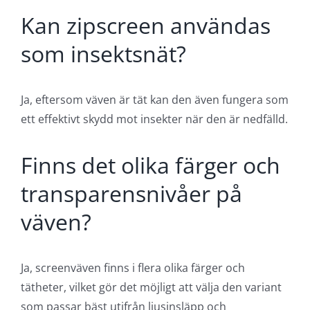
Är zipscreen lämplig för
både privat och
kommersiellt bruk?
Absolut! De används både i privata hem,
kontorsbyggnader och andra kommersiella
fastigheter för att skapa en bekväm och
energieffektiv miljö.
Kan zipscreen användas
som insektsnät?