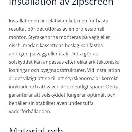
miljö utan att man känner sig instängd.
Hög hållbarhet
: Materialvalen och den
robusta konstruktionen säkerställer lång
livslängd och minimalt underhåll.
Flexibla monteringsmöjligheter
: Den kan
monteras både på vägg och i tak, vilket gör
den anpassningsbar till olika byggnader och
behov.
Montering och
installation av zipscreen
Installationen är relativt enkel, men för bästa
resultat bör det utföras av en professionell
montör. Styrskenorna monteras på vägg eller i