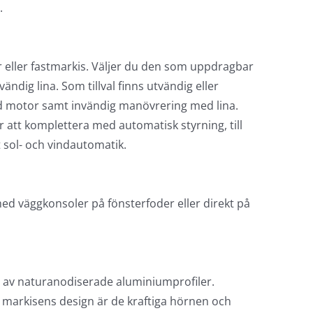
er
går att beställa med text eller logotyp tryckt på
.
 eller fastmarkis. Väljer du den som uppdragbar
ndig lina. Som tillval finns utvändig eller
 motor samt invändig manövrering med lina.
att komplettera med automatisk styrning, till
 sol- och vindautomatik.
 väggkonsoler på fönsterfoder eller direkt på
n av naturanodiserade aluminiumprofiler.