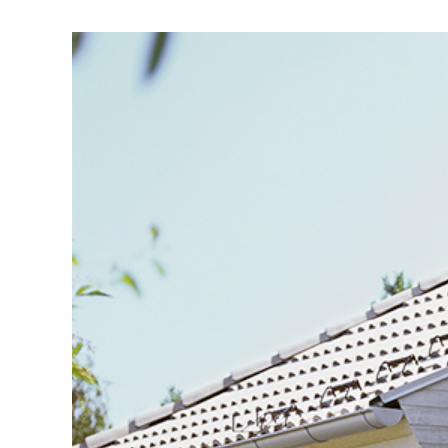
Visa
större
bild