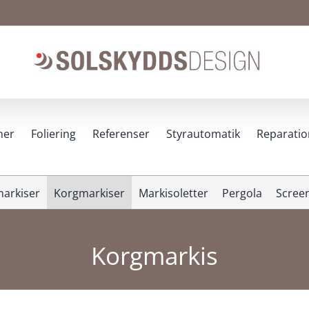
ner
Foliering
Referenser
Styrautomatik
Reparatio
arkiser
Korgmarkiser
Markisoletter
Pergola
Scree
Korgmarkis