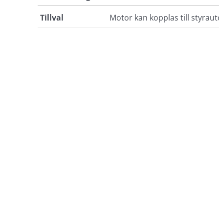
Manövrering
Band, vev eller motor
Tillval
Motor kan kopplas till styrau