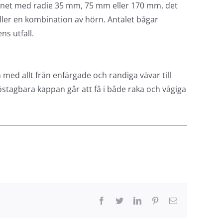
arkisens design är de kraftiga hörnen och
rnet med radie 35 mm, 75 mm eller 170 mm, det
ller en kombination av hörn. Antalet bågar
ns utfall.
n med allt från enfärgade och randiga vävar till
stagbara kappan går att få i både raka och vågiga
Facebook
Twitter
LinkedIn
Pinterest
E-
post