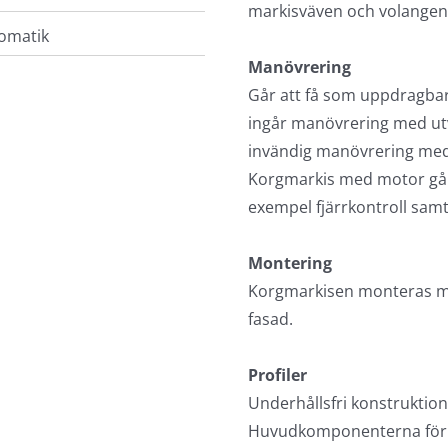
restaurangen.
Korgmarkis
markisväven och volangen
tomatik
Manövrering
Går att få som uppdragbar
ingår manövrering med utvä
invändig manövrering med
Korgmarkis med motor går 
exempel fjärrkontroll samt
Montering
Korgmarkisen monteras med
fasad.
Profiler
Underhållsfri konstruktio