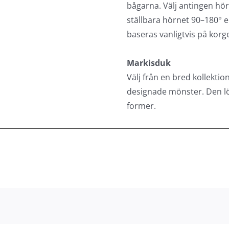
Huvudkomponenterna för m
bågarna. Välj antingen hö
ställbara hörnet 90–180° e
baseras vanligtvis på korge
Markisduk
Välj från en bred kollektio
designade mönster. Den lö
former.