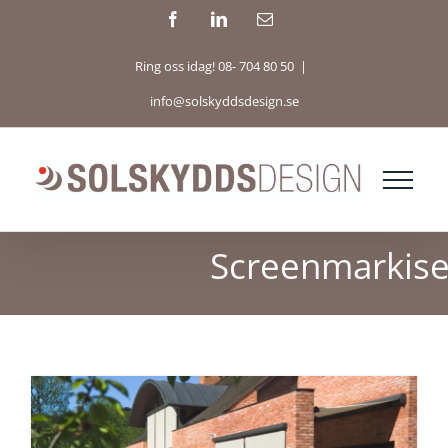
Fortsätt
Facebook
LinkedIn
E-
post
till
Ring oss idag! 08- 704 80 50
|
innehållet
info@solskyddsdesign.se
Screenmarkise