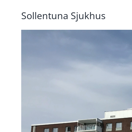
Sollentuna Sjukhus
Visa
större
bild