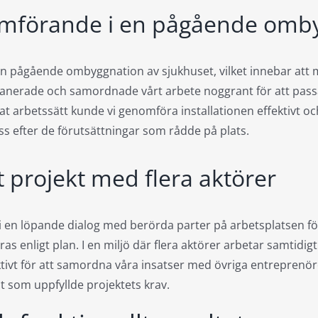
mförande i en pågående omb
 pågående ombyggnation av sjukhuset, vilket innebar att mi
planerade och samordnade vårt arbete noggrant för att pass
t arbetssätt kunde vi genomföra installationen effektivt o
s efter de förutsättningar som rådde på plats.
 projekt med flera aktörer
 en löpande dialog med berörda parter på arbetsplatsen för 
s enligt plan. I en miljö där flera aktörer arbetar samtidig
ivt för att samordna våra insatser med övriga entreprenörer
 som uppfyllde projektets krav.