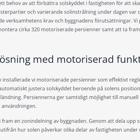
tt behov av att förbättra solskyddet i fastigheten för att ska
erpartier och varierande solinstrålning under dagen var det
e verksamhetens krav och byggnadens förutsättningar. Vi p
montera cirka 320 motoriserade persienner samt att ta fram
ösning med motoriserad funk
 installerade vi motoriserade persienner som effektivt regl
automatiskt justera solskyddet beroende på solens position, v
ndning. Persiennerna ger samtidigt möjlighet till manuell s
iga användningen.
i fram en zonindelning av byggnaden. Genom att dela upp so
utifrån hur solen påverkar olika delar av fastigheten under