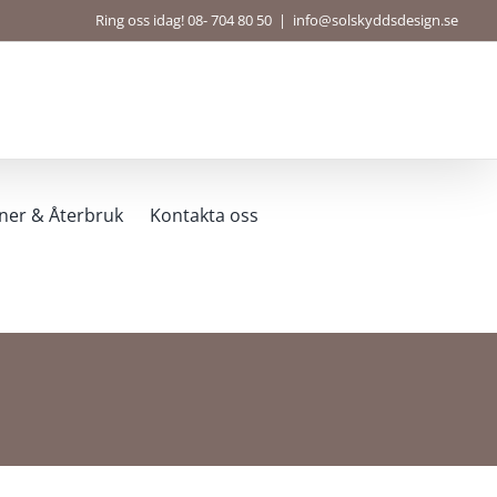
Ring oss idag! 08- 704 80 50
|
info@solskyddsdesign.se
ner & Återbruk
Kontakta oss