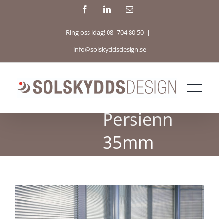
Fortsätt
Facebook
LinkedIn
E-
post
till
Ring oss idag! 08- 704 80 50
|
innehållet
info@solskyddsdesign.se
Persienn
35mm
Visa
större