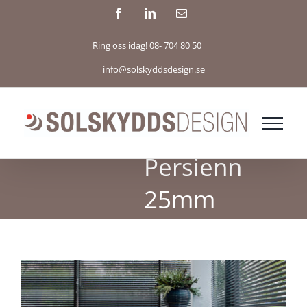
Fortsätt
Facebook
LinkedIn
E-
post
till
Ring oss idag! 08- 704 80 50
|
innehållet
info@solskyddsdesign.se
Persienn
25mm
Visa
större