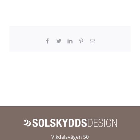
Facebook
Twitter
LinkedIn
Pinterest
E-
post
Vikdalsvägen 50