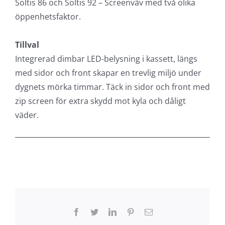
Soltis 86 och Soltis 92 – Screenväv med två olika
öppenhetsfaktor.
Tillval
Integrerad dimbar LED-belysning i kassett, längs
med sidor och front skapar en trevlig miljö under
dygnets mörka timmar. Täck in sidor och front med
zip screen för extra skydd mot kyla och dåligt
väder.
Facebook
Twitter
LinkedIn
Pinterest
E-
post