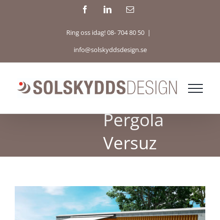
Fortsätt
Facebook
LinkedIn
E-
post
till
Ring oss idag! 08- 704 80 50
|
innehållet
info@solskyddsdesign.se
Pergola
Versuz
Visa
större