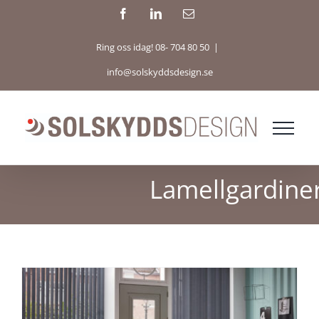
Fortsätt
Facebook
LinkedIn
E-
post
till
Ring oss idag! 08- 704 80 50
|
innehållet
info@solskyddsdesign.se
Lamellgardine